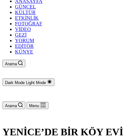
ANASAYFA
GÜNCEL
KÜLTÜR
ETKİNLİK
FOTOĞRAF
VİDEO
GEZİ
YORUM
EDİTÖR
KÜNYE
Arama
Dark Mode
Light Mode
Arama
Menu
YENİCE’DE BİR KÖY EVİ