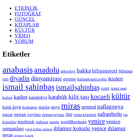
ETKİNLİK
FOTOĞRAF
GÜNCEL
KİTAPLAR
KÜLTÜR
VİDEO
YORUM
Etiketler
anabasis
anadolu
bakka
biliganajori
biligana
arkeoloji
diyadin
dünyamirası
ikizdere
jori
göreme
halimdemircioğlu
ismail şahinbaş
ismailşahinbaş
izmit
izmit saat
kültür
kocaeli
kilit taşı
karabük
kadim
kapadokya
kulesi
miras
paflagonya
nemrud
kınık köyü
maçka
meya
kızkalesi
safranbolu
rize
pazar
petran yaylası
petranyaylası
roma köprüsü
taş
yenice
yenice
tendürek
worldheritage
köprüler
trabzon
urartu
ıhlamur kokulu yenice
ıhlamur
ormanları
yerel kültür müzesi
teras
şimşir kaşık