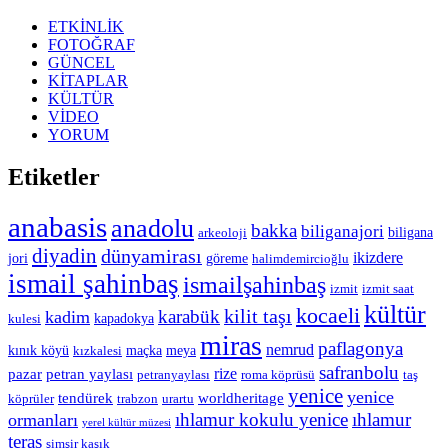
ETKİNLİK
FOTOĞRAF
GÜNCEL
KİTAPLAR
KÜLTÜR
VİDEO
YORUM
Etiketler
anabasis
anadolu
bakka
biliganajori
biligana
arkeoloji
diyadin
dünyamirası
ikizdere
jori
göreme
halimdemircioğlu
ismail şahinbaş
ismailşahinbaş
izmit
izmit saat
kültür
kocaeli
kilit taşı
karabük
kadim
kapadokya
kulesi
miras
paflagonya
nemrud
kınık köyü
maçka
meya
kızkalesi
safranbolu
rize
pazar
petran yaylası
petranyaylası
roma köprüsü
taş
yenice
yenice
tendürek
worldheritage
köprüler
trabzon
urartu
ıhlamur kokulu yenice
ıhlamur
ormanları
yerel kültür müzesi
teras
şimşir kaşık