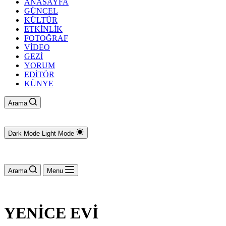
ANASAYFA
GÜNCEL
KÜLTÜR
ETKİNLİK
FOTOĞRAF
VİDEO
GEZİ
YORUM
EDİTÖR
KÜNYE
Arama
Dark Mode
Light Mode
Arama
Menu
YENİCE EVİ