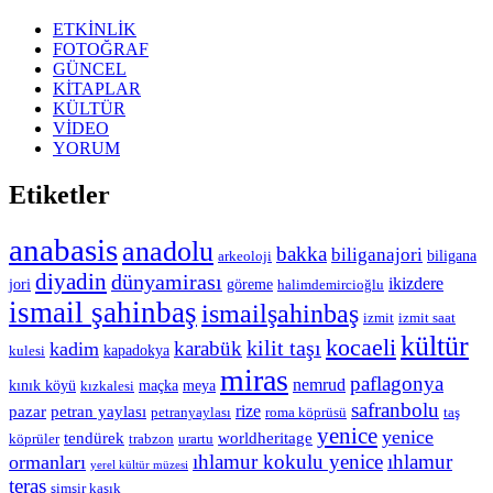
ETKİNLİK
FOTOĞRAF
GÜNCEL
KİTAPLAR
KÜLTÜR
VİDEO
YORUM
Etiketler
anabasis
anadolu
bakka
biliganajori
biligana
arkeoloji
diyadin
dünyamirası
ikizdere
jori
göreme
halimdemircioğlu
ismail şahinbaş
ismailşahinbaş
izmit
izmit saat
kültür
kocaeli
kilit taşı
karabük
kadim
kapadokya
kulesi
miras
paflagonya
nemrud
kınık köyü
maçka
meya
kızkalesi
safranbolu
rize
pazar
petran yaylası
petranyaylası
roma köprüsü
taş
yenice
yenice
tendürek
worldheritage
köprüler
trabzon
urartu
ıhlamur kokulu yenice
ıhlamur
ormanları
yerel kültür müzesi
teras
şimşir kaşık