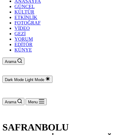
ANASAYFA
GÜNCEL
KÜLTÜR
ETKİNLİK
FOTOĞRAF
VİDEO
GEZİ
YORUM
EDİTÖR
KÜNYE
Arama
Dark Mode
Light Mode
Arama
Menu
SAFRANBOLU