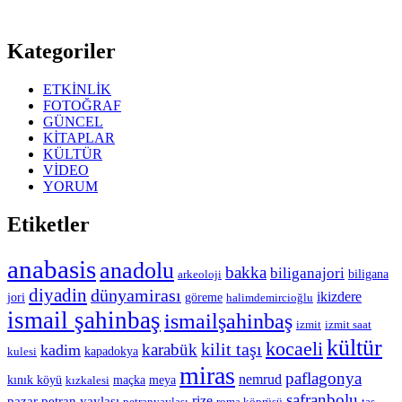
Kategoriler
ETKİNLİK
FOTOĞRAF
GÜNCEL
KİTAPLAR
KÜLTÜR
VİDEO
YORUM
Etiketler
anabasis
anadolu
bakka
biliganajori
biligana
arkeoloji
diyadin
dünyamirası
ikizdere
jori
göreme
halimdemircioğlu
ismail şahinbaş
ismailşahinbaş
izmit
izmit saat
kültür
kocaeli
kilit taşı
karabük
kadim
kapadokya
kulesi
miras
paflagonya
nemrud
kınık köyü
maçka
meya
kızkalesi
safranbolu
rize
pazar
petran yaylası
petranyaylası
roma köprüsü
taş