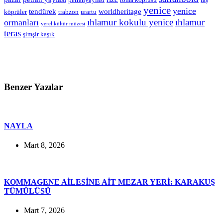
yenice
yenice
tendürek
worldheritage
köprüler
trabzon
urartu
ıhlamur kokulu yenice
ıhlamur
ormanları
yerel kültür müzesi
teras
şimşir kaşık
Benzer Yazılar
NAYLA
Mart 8, 2026
KOMMAGENE AİLESİNE AİT MEZAR YERİ: KARAKUŞ
TÜMÜLÜSÜ
Mart 7, 2026