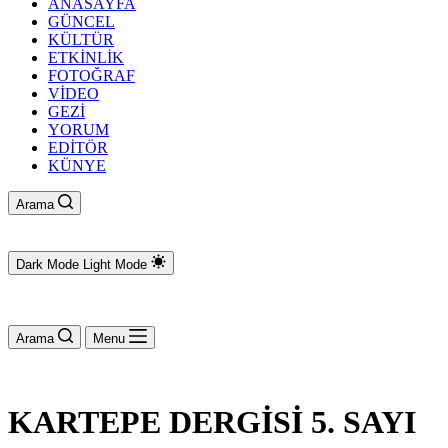
ANASAYFA
GÜNCEL
KÜLTÜR
ETKİNLİK
FOTOĞRAF
VİDEO
GEZİ
YORUM
EDİTÖR
KÜNYE
Arama
Dark Mode
Light Mode
Arama
Menu
KARTEPE DERGİSİ 5. SAYI