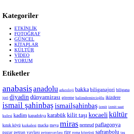
Kategoriler
ETKİNLİK
FOTOĞRAF
GÜNCEL
KİTAPLAR
KÜLTÜR
VİDEO
YORUM
Etiketler
anabasis
anadolu
bakka
biliganajori
biligana
arkeoloji
diyadin
dünyamirası
ikizdere
jori
göreme
halimdemircioğlu
ismail şahinbaş
ismailşahinbaş
izmit
izmit saat
kültür
kocaeli
kilit taşı
karabük
kadim
kapadokya
kulesi
miras
paflagonya
nemrud
kınık köyü
maçka
meya
kızkalesi
safranbolu
rize
pazar
petran yaylası
petranyaylası
roma köprüsü
taş