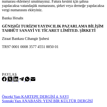
numarası eklemeyi unutmayınız. Fatura kesimi için şahısa
yapılacaksa vatandaşlık numarasını, şirket veya derneğe yapılacaksa
vergi numarasını ekleyiniz.
Banka Hesabı
GÜNIŞIĞI TURİZM YAYINCILIK PAZARLAMA BİLİŞİM
TAHHÜT SANAYİ VE TİCARET LİMİTED. ŞİRKETİ
Ziraat Bankası Cihangir Şubesi
TR97 0001 0008 3577 4551 8850 01
PAYLAŞ
Önceki
Yazı
KARTEPE DERGİSİ 4. SAYI
Sonraki
Yazı
ANABASİS: YENİ BİR KÜLTÜR DERGİSİ