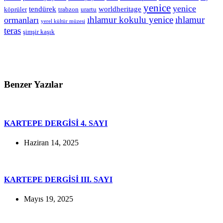
yenice
yenice
tendürek
worldheritage
köprüler
trabzon
urartu
ıhlamur kokulu yenice
ıhlamur
ormanları
yerel kültür müzesi
teras
şimşir kaşık
Benzer Yazılar
KARTEPE DERGİSİ 4. SAYI
Haziran 14, 2025
KARTEPE DERGİSİ III. SAYI
Mayıs 19, 2025