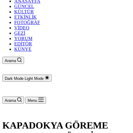
ANASAYFA
GÜNCEL
KÜLTÜR
ETKİNLİK
FOTOĞRAF
VİDEO
GEZİ
YORUM
EDİTÖR
KÜNYE
Arama
Dark Mode
Light Mode
Arama
Menu
KAPADOKYA GÖREME