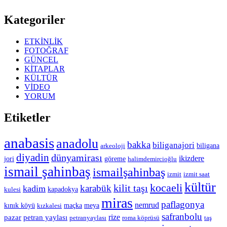
Kategoriler
ETKİNLİK
FOTOĞRAF
GÜNCEL
KİTAPLAR
KÜLTÜR
VİDEO
YORUM
Etiketler
anabasis
anadolu
bakka
biliganajori
biligana
arkeoloji
diyadin
dünyamirası
ikizdere
jori
göreme
halimdemircioğlu
ismail şahinbaş
ismailşahinbaş
izmit
izmit saat
kültür
kocaeli
kilit taşı
karabük
kadim
kapadokya
kulesi
miras
paflagonya
nemrud
kınık köyü
maçka
meya
kızkalesi
safranbolu
rize
pazar
petran yaylası
petranyaylası
roma köprüsü
taş