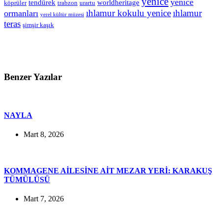
yenice
yenice
tendürek
worldheritage
köprüler
trabzon
urartu
ıhlamur kokulu yenice
ıhlamur
ormanları
yerel kültür müzesi
teras
şimşir kaşık
Benzer Yazılar
NAYLA
Mart 8, 2026
KOMMAGENE AİLESİNE AİT MEZAR YERİ: KARAKUŞ
TÜMÜLÜSÜ
Mart 7, 2026