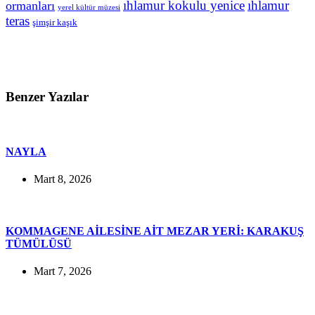
ıhlamur kokulu yenice
ıhlamur
ormanları
yerel kültür müzesi
teras
şimşir kaşık
Benzer Yazılar
NAYLA
Mart 8, 2026
KOMMAGENE AİLESİNE AİT MEZAR YERİ: KARAKUŞ
TÜMÜLÜSÜ
Mart 7, 2026