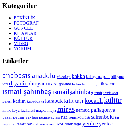
Kategoriler
ETKİNLİK
FOTOĞRAF
GÜNCEL
KİTAPLAR
KÜLTÜR
VİDEO
YORUM
Etiketler
anabasis
anadolu
bakka
biliganajori
biligana
arkeoloji
diyadin
dünyamirası
ikizdere
jori
göreme
halimdemircioğlu
ismail şahinbaş
ismailşahinbaş
izmit
izmit saat
kültür
kocaeli
kilit taşı
karabük
kadim
kapadokya
kulesi
miras
paflagonya
nemrud
kınık köyü
maçka
meya
kızkalesi
safranbolu
rize
pazar
petran yaylası
petranyaylası
roma köprüsü
taş
yenice
yenice
tendürek
worldheritage
köprüler
trabzon
urartu